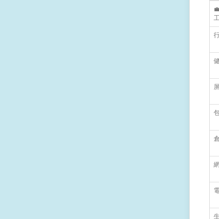

工
包
生