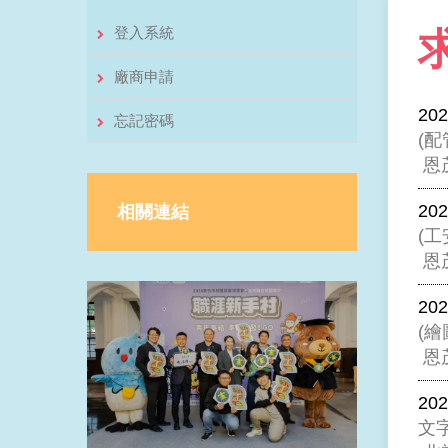
登入系統
廠商申請
202
忘記密碼
(
恩
202
相關連結
(工
恩
202
(繪
恩
202
文字