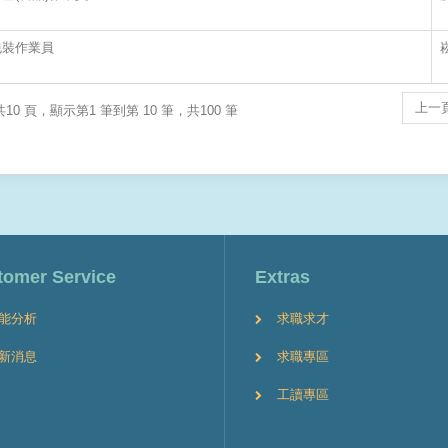
包裝作業員
上一
10 頁，顯示第1 筆到第 10 筆，共100 筆
tomer Service
Extras
能分析
求職求才
新消息
求職專區
工讀專區