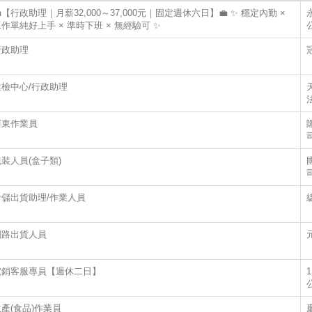
【行政助理｜月薪32,000～37,000元｜固定週休六日】💼 ✨ 穩定內勤 ×
作單純好上手 × 準時下班 × 無經驗可 ✨
行政助理
健檢中心/行政助理
屏東作業員
裝人員(盒子類)
倉儲出貨助理/作業人員
網路出貨人員
電銷客服專員【週休二日】
產(食品)作業員