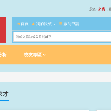
您好
來賓
，
首頁
我的帳號
廠商申請
分析
校友專區
求才