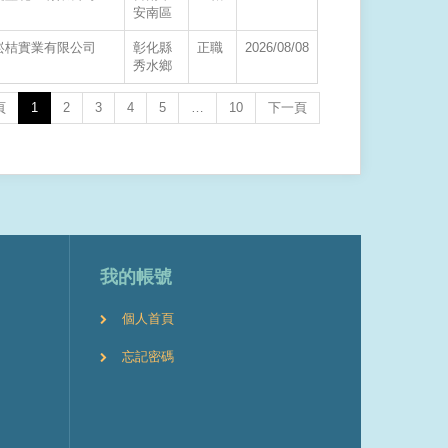
安南區
崧桔實業有限公司
彰化縣
正職
2026/08/08
秀水鄉
頁
1
2
3
4
5
…
10
下一頁
我的帳號
個人首頁
忘記密碼