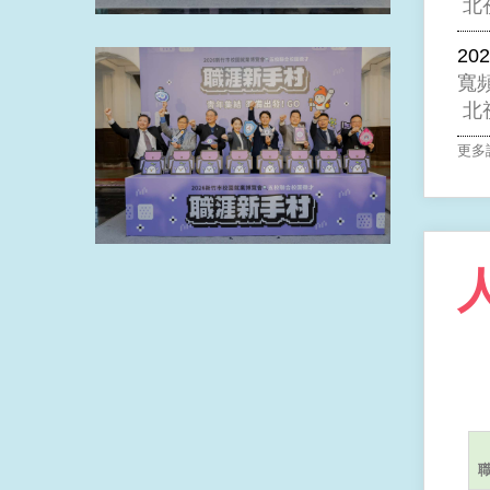
北
202
寬
北
更多